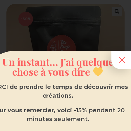
-50%
Un instant... J'ai quelque
chose à vous dire
CI
de prendre le temps de découvrir mes
créations.
ur vous remercier, voici
-15% pendant 20
minutes seulement.
Fondant parfumé en sachet