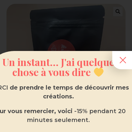
Un instant... J'ai quelque
chose à vous dire
CI
de prendre le temps de découvrir mes
créations.
ur vous remercier, voici
-15% pendant 20
minutes seulement.
Fondant parfumé en sachet